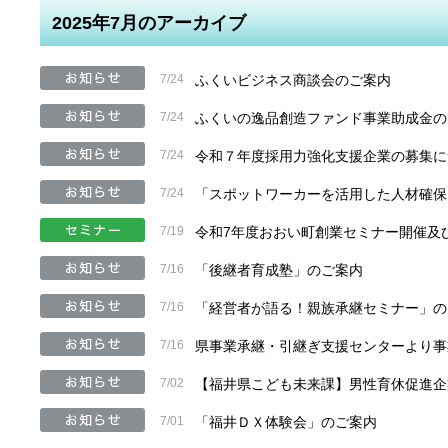
2025年7月のアーカイブ
7/24
ふくいビジネス商談会のご案内
7/24
ふくいの逸品創造ファンド事業助成金の
7/24
令和７年度採用力強化支援企業の募集に
7/24
「スポットワーカーを活用した人材確保
7/19
令和7年度おおい町創業セミナー開催及
7/16
「後継者育成塾」のご案内
7/16
「経営者が語る！親族承継セミナー」の
7/16
県事業承継・引継ぎ支援センターより事
7/02
【福井県こども未来課】男性育休促進企
7/01
「福井ＤＸ体験会」のご案内