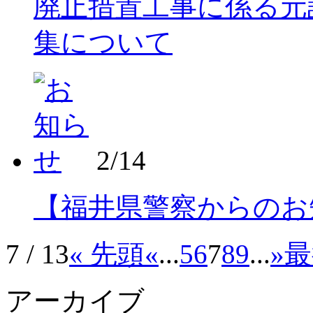
廃止措置工事に係る元
集について
2/14
【福井県警察からのお
7 / 13
« 先頭
«
...
5
6
7
8
9
...
»
最
アーカイブ