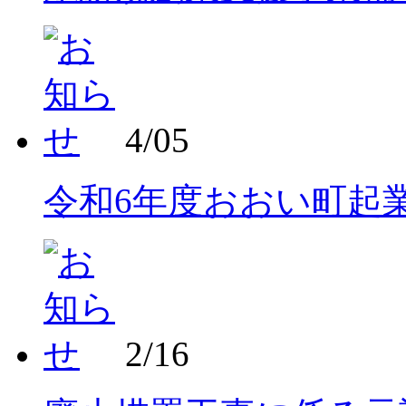
4/05
令和6年度おおい町起
2/16