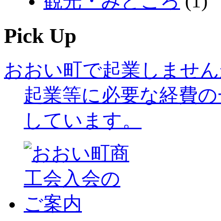
観光・みどころ
(1)
Pick Up
おおい町で起業しません
起業等に必要な経費の
しています。