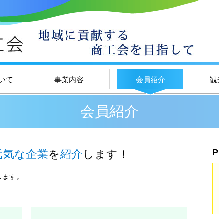
いて
事業内容
会員紹介
観
会員紹介
P
元気な企業
を
紹介
します！
します。